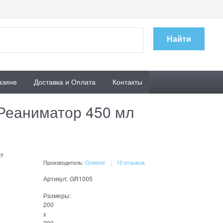
Найти
азине
Доставка и Оплата
Контакты
 Реаниматор 450 мл
т
Производитель:
Greenol
10 отзывов
Артикул:
GR1005
Размеры:
200
x
200