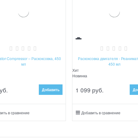
tor-Compressor – Раскоксовка, 450
Раскоксовка двигателя - Реанима
мл
450 мл
Хит
Новинка
уб.
1 099
 руб.
Добавить
До
вить в сравнение
Добавить в сравнение