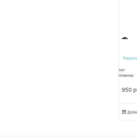
Reanima
Хит
Новинка
950
 р
Доба